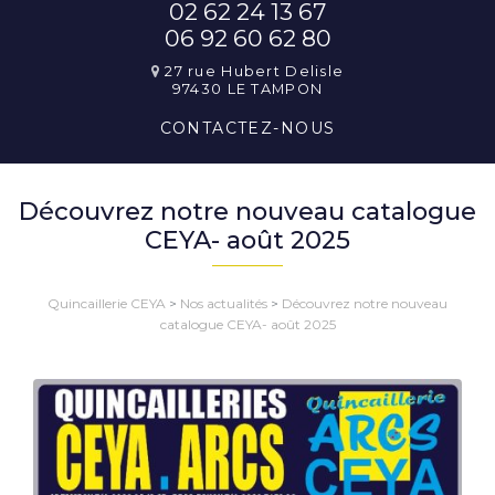
02 62 24 13 67
06 92 60 62 80
27 rue Hubert Delisle
97430 LE TAMPON
CONTACTEZ-
NOUS
Découvrez notre nouveau catalogue
CEYA- août 2025
Quincaillerie CEYA
>
Nos actualités
>
Découvrez notre nouveau
catalogue CEYA- août 2025