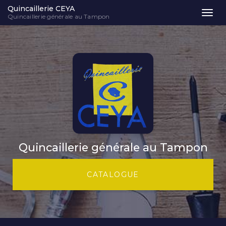
Quincaillerie CEYA
Togg
Quincaillerie générale au Tampon
navi
Aller
au
contenu
principal
Quincaillerie générale au Tampon
CATALOGUE