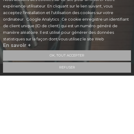
expérience utilisateur. En cliquant sur le lien suivant, vous
acceptez l'installation et l'utilisation des cookies sur votre
ordinateur. Google Analytics : Ce cookie enregistre un identifiant
de client unique (ID de client) qui est un numéro généré de
manière aléatoire. Il est utilisé pour générer des données
statistiques sur la façon dont vous utilisez le site Web
En savoir +
OK, TOUT ACCEPTER
REFUSER
10
/10
4 avis