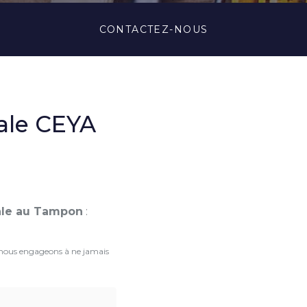
CONTACTEZ-
NOUS
rale CEYA
rale au Tampon
:
 nous engageons à ne jamais