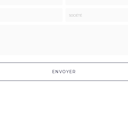
Email
:
*
Société
:
ENVOYER