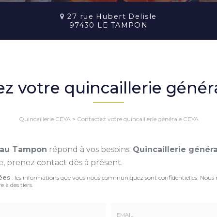
27 rue Hubert Delisle
97430 LE TAMPON
z votre quincaillerie géné
Quincaillerie CEYA
>
Contactez votre quincaillerie générale CEYA
A au Tampon
répond à vos besoins.
Quincaillerie géné
 prenez contact dès à présent.
ées
: les informations que vous nous communiquez sont confidentielles. Nous
e à des tiers.