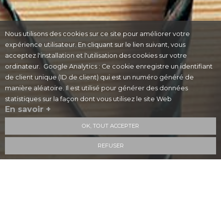
Nous utilisons des cookies sur ce site pour améliorer votre
expérience utilisateur. En cliquant sur le lien suivant, vous
acceptez l'installation et l'utilisation des cookies sur votre
ordinateur. Google Analytics : Ce cookie enregistre un identifiant
de client unique (ID de client) qui est un numéro généré de
manière aléatoire. Il est utilisé pour générer des données
statistiques sur la façon dont vous utilisez le site Web
En savoir +
OK, TOUT ACCEPTER
REFUSER