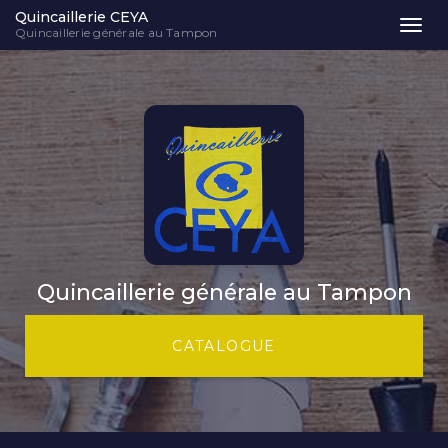
Quincaillerie CEYA
Togg
Quincaillerie générale au Tampon
navi
Aller
au
contenu
principal
Quincaillerie générale au Tampon
CATALOGUE