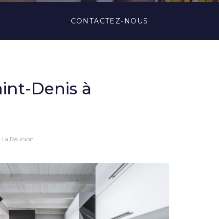
CONTACTEZ-
NOUS
aint-Denis à
à La Réunion