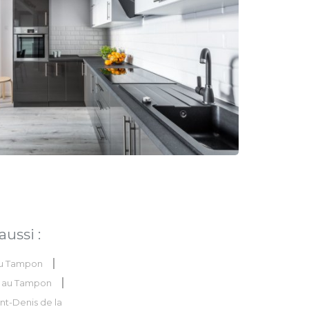
ussi :
 au Tampon
on au Tampon
nt-Denis de la