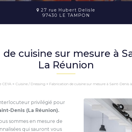
27 rue Hubert Delisle
97430 LE TAMPON
 de cuisine sur mesure à S
La Réunion
ie CEYA
>
Cuisine / Dressing
>
Fabrication de cuisine sur mesure à Saint-Denis 
interlocuteur privilégié pour
aint-Denis (La Réunion).
, nous sommes en mesure de
onnalisées qui sauront vous