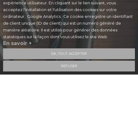
expérience utilisateur. En cliquant sur le lien suivant, vous
acceptez l'installation et l'utilisation des cookies sur votre
ordinateur. Google Analytics : Ce cookie enregistre un identifiant
de client unique (ID de client) qui est un numéro généré de
manière aléatoire. Il est utilisé pour générer des données
statistiques sur la façon dont vous utilisez le site Web
En savoir +
OK, TOUT ACCEPTER
REFUSER
10
/10
4 avis
Voir le certificat