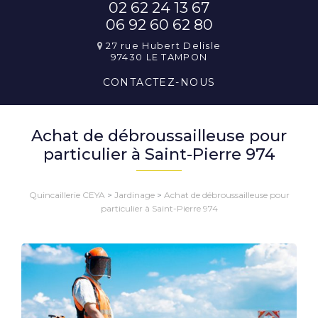
02 62 24 13 67
06 92 60 62 80
27 rue Hubert Delisle
97430 LE TAMPON
CONTACTEZ-
NOUS
Achat de débroussailleuse pour
particulier à Saint-Pierre 974
Quincaillerie CEYA
>
Jardinage
>
Achat de débroussailleuse pour
particulier à Saint-Pierre 974