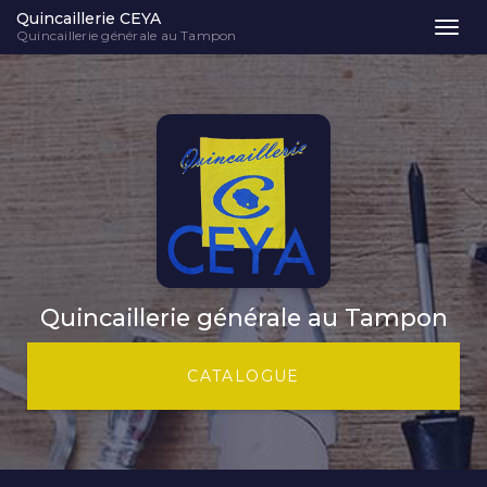
Quincaillerie CEYA
Togg
Quincaillerie générale au Tampon
navi
Aller
au
contenu
principal
Quincaillerie générale au Tampon
CATALOGUE