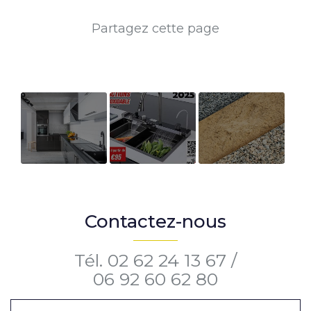
Fabrication
Découvrez
Vente
de cuisine sur
notre
d'agrégats
mesure à
nouveau
Contactez-nous
Saint-Denis à
catalogue
La Réunion
CEYA –
Octobre
Tél.
02 62 24 13 67
/
2025
06 92 60 62 80