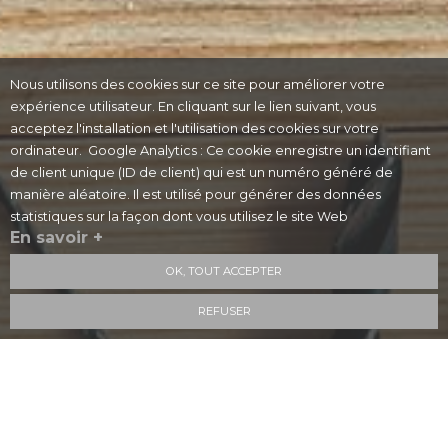
Nous utilisons des cookies sur ce site pour améliorer votre
expérience utilisateur. En cliquant sur le lien suivant, vous
acceptez l'installation et l'utilisation des cookies sur votre
ordinateur. Google Analytics : Ce cookie enregistre un identifiant
de client unique (ID de client) qui est un numéro généré de
manière aléatoire. Il est utilisé pour générer des données
statistiques sur la façon dont vous utilisez le site Web
En savoir +
OK, TOUT ACCEPTER
REFUSER