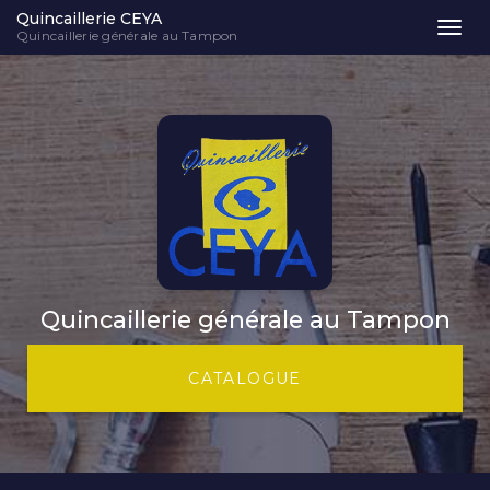
Quincaillerie CEYA
Togg
Quincaillerie générale au Tampon
navi
Aller
au
contenu
principal
Quincaillerie générale au Tampon
CATALOGUE